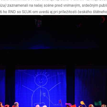
íza)
zaznamenali na našej scéne pred vnímavým, srdečným publi
026 ho RND so SĽUK-om uvedú aj pri príležitosti českého štátneho