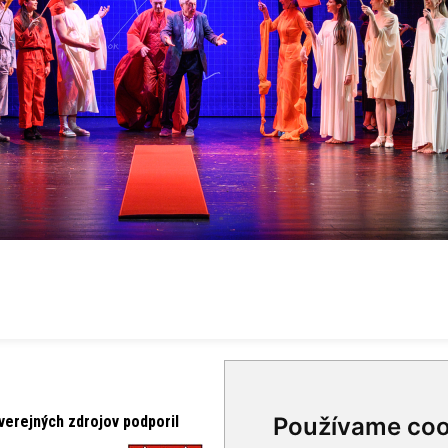
verejných zdrojov podporil
Používame coo
Mediálni partneri RND