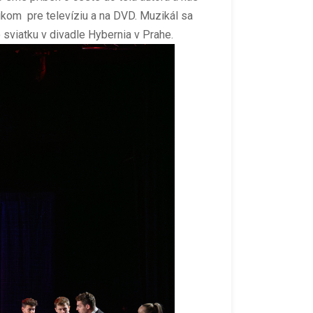
kom pre televíziu a na DVD. Muzikál sa
 sviatku v divadle Hybernia v Prahe.