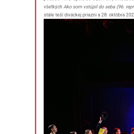
všetkých
Ako som vstúpil do seba (96. repr
stále teší diváckej priazni a 28. októbra 2