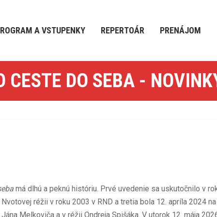
ROGRAM A VSTUPENKY
REPERTOÁR
PRENÁJOM
O CESTE DO SEBA - NOVINK
seba
má dlhú a peknú históriu. Prvé uvedenie sa uskutočnilo v ro
 Nvotovej réžii v roku 2003 v RND a tretia bola 12. apríla 2024 
a Melkoviča a v réžii Ondreja Spišáka. V utorok 12. mája 2026