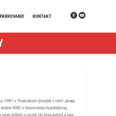
PARKOVANIE
KONTAKT
Y
ku 1981 v Trnavskom divadle v réžii Juraja
na scéne RND v inovovanej muzikálovej
 sme príbeh o ceste do tela autora a nás