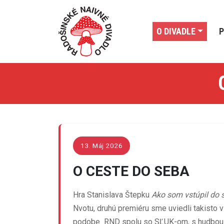
O DIVADLE
P
13. Máj 2026
O CESTE DO SEBA
Hra Stanislava Štepku
Ako som vstúpil do 
Nvotu, druhú premiéru sme uviedli takisto v
podobe RND spolu so SĽUK-om, s hudbou Ján