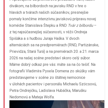
divákom, na bilbordoch na javisku RND v hre o
hlavách a tvárach našich súčasníkov, presnejšie
pomaly končíme intenzívnu javiskovú prípravu novej
komédie Stanislava Štepku a RND
Tvár z bilbordu
–
z tej najsúčasnejšej súčasnosti, v réžii Ondreja
Spišáka a s hudbou Juraja Haška. V dvoch
alternáciách sa na predpremiérach (RND, Partizánske,
Prievidza, Stará Turá) a na premiérach 20. a 21. marca
2026 na našej scéne predstaví skoro celý súbor.
Máme dobrý odkaz pre vás: máte sa na čo tešiť. Na
fotografii Vladimíra Pyxela Domena zo skúšky vám
predstavujeme v scéne zo štátnej nemocnice
v úlohách pacientov i personálu Michaelu Szöcsovú,
Petra Ondrejičku, Ladislava Hubáčka, Marušku
Nedomovú a Mateja Wolfa.