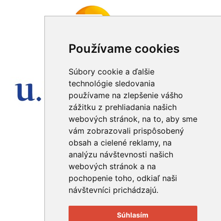
Používame cookies
Z verejných zdrojov podporil
Súbory cookie a ďalšie
technológie sledovania
používame na zlepšenie vášho
zážitku z prehliadania našich
webových stránok, na to, aby sme
Mediálni partneri RND
vám zobrazovali prispôsobený
obsah a cielené reklamy, na
analýzu návštevnosti našich
webových stránok a na
Reklamní partneri RND
pochopenie toho, odkiaľ naši
návštevníci prichádzajú.
Súhlasím